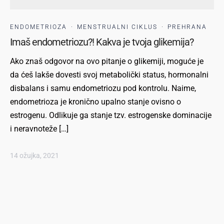
ENDOMETRIOZA
·
MENSTRUALNI CIKLUS
·
PREHRANA
Imaš endometriozu?! Kakva je tvoja glikemija?
Ako znaš odgovor na ovo pitanje o glikemiji, moguće je
da ćeš lakše dovesti svoj metabolički status, hormonalni
disbalans i samu endometriozu pod kontrolu. Naime,
endometrioza je kronično upalno stanje ovisno o
estrogenu. Odlikuje ga stanje tzv. estrogenske dominacije
i neravnoteže […]
14 ožujka, 2021