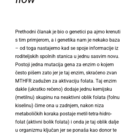
Prethodni članak je bio o genetici pa ajmo krenuti
s tim primjerom, a i genetika nam je nekako baza
– od toga nastajemo kad se spoje informacije iz
roditeljskih spolnih stanica u jednu sasvim novu.
Postoji jedna mutacija gena za enzim o kojem
često pišem zato jer je taj enzim, skraćeno zvan
MTHFR zadužen za aktivaciju folata. Taj enzim
dakle (ukratko rečeno) dodaje jednu kemijsku
(metilnu) skupinu na neaktivni oblik folata (folnu
kiselinu) čime ona u zadnjem, nakon niza
metaboličkih koraka postaje metil-tetra-hidro-
folat (aktivni bolik folata) i onda je taj oblik dalje
u organizmu ključan jer se ponaša kao donor te