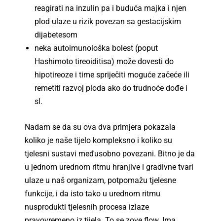
reagirati na inzulin pa i buduća majka i njen
plod ulaze u rizik povezan sa gestacijskim
dijabetesom
neka autoimunološka bolest (poput
Hashimoto tireoiditisa) može dovesti do
hipotireoze i time spriječiti moguće začeće ili
remetiti razvoj ploda ako do trudnoće dođe i
sl.
Nadam se da su ova dva primjera pokazala
koliko je naše tijelo kompleksno i koliko su
tjelesni sustavi međusobno povezani. Bitno je da
u jednom urednom ritmu hranjive i gradivne tvari
ulaze u naš organizam, potpomažu tjelesne
funkcije, i da isto tako u urednom ritmu
nusprodukti tjelesnih procesa izlaze
pravovremeno iz tijela. To se zove flow. Ima