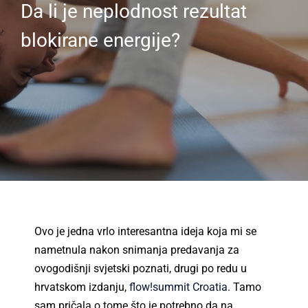
Da li je neplodnost rezultat
blokirane energije?
Ovo je jedna vrlo interesantna ideja koja mi se
nametnula nakon snimanja predavanja za
ovogodišnji svjetski poznati, drugi po redu u
hrvatskom izdanju,
flow!summit Croatia
. Tamo
sam pričala o tome što je potrebno da na