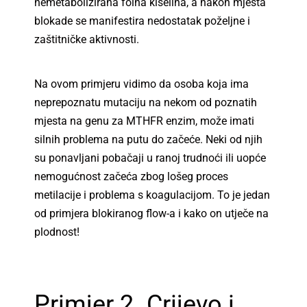
nemetabolizirana folna kiselina, a nakon mjesta
blokade se manifestira nedostatak poželjne i
zaštitničke aktivnosti.
Na ovom primjeru vidimo da osoba koja ima
neprepoznatu mutaciju na nekom od poznatih
mjesta na genu za MTHFR enzim, može imati
silnih problema na putu do začeće. Neki od njih
su ponavljani pobačaji u ranoj trudnoći ili uopće
nemogućnost začeća zbog lošeg proces
metilacije i problema s koagulacijom. To je jedan
od primjera blokiranog flow-a i kako on utječe na
plodnost!
Primjer 2. Crijevo i