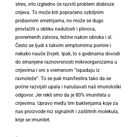
stres, vrlo izgledno će razviti problem disbioze
crijeva. To može biti popraćeno ozbiljnim
probavnim smetnjama, no može se dugo
provlačiti u obliku nadutosti i plinova,
povremenih zatvora, težine nakon obroka i sl.
Često se ljudi s takvim simptomima pomire i
nekako nauče živjeti. Ipak, to s godinama dovodi
do smanjene raznovrsnosti mikroorganizama u
crijevima i oni s vremenom “ispadaju iz
ravnoteže”. To se pak manifestira tako da se
počne razvijati upala i narušavati naš imunološki
odgovor. Jer rekli smo da je 80% imuniteta u
crijevima. Upravo među tim bakterijama koje za
nas proizvode niz signalnih i zaštitnih molekula,
krije se imunitet.