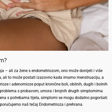
om?
nja – ali za žene s endometriozom, ono može donijeti i više
ma, ali to može postati izazovno kada imamo menstruaciju, a
e i adenomioze poput kronične boli, obilnih, dugih i bolnih
ly” problema s probavom, umora i brojnih drugih simptomima
đena s potrebama tijela, simptomi se mogu dodatno pogoršati
reporučujemo naš tečaj Endometrioza i prehrana.