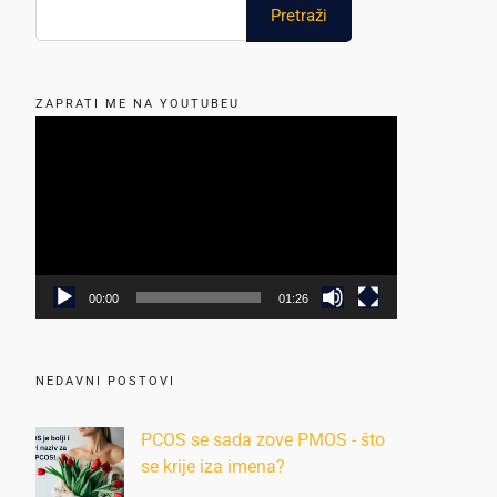
ZAPRATI ME NA YOUTUBEU
Reproduktor
videozapisa
00:00
01:26
NEDAVNI POSTOVI
PCOS se sada zove PMOS - što
se krije iza imena?