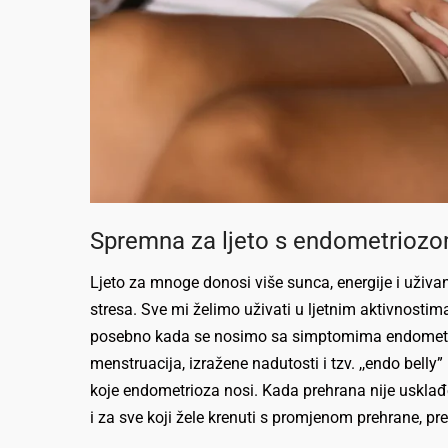
Spremna za ljeto s endometrioz
Ljeto za mnoge donosi više sunca, energije i uživa
stresa. Sve mi želimo uživati u ljetnim aktivnosti
posebno kada se nosimo sa simptomima endometrioz
menstruacija, izražene nadutosti i tzv. ,,endo bel
koje endometrioza nosi. Kada prehrana nije uskla
i za sve koji žele krenuti s promjenom prehrane, p