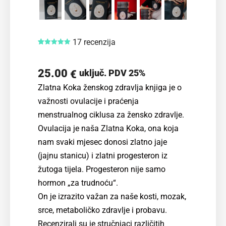
17
recenzija
Korisničke
17
ocjene:
5.00
od ukupno
5 (
25.00
uključ. PDV 25%
€
korisnika)
Zlatna Koka ženskog zdravlja
knjiga je o
važnosti ovulacije i praćenja
menstrualnog ciklusa za žensko zdravlje.
Ovulacija je naša Zlatna Koka, ona koja
nam svaki mjesec donosi zlatno jaje
(jajnu stanicu) i zlatni progesteron iz
žutoga tijela. Progesteron nije samo
hormon „za trudnoću“.
On je izrazito važan za naše kosti, mozak,
srce, metaboličko zdravlje i probavu.
Recenzirali su je stručnjaci različitih