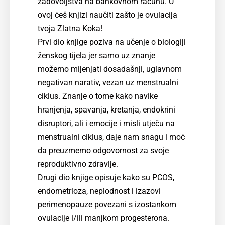
zadovoljstva na bankovnom računu. U
ovoj ćeš knjizi naučiti zašto je ovulacija
tvoja Zlatna Koka!
Prvi dio knjige poziva na učenje o biologiji
ženskog tijela jer samo uz znanje
možemo mijenjati dosadašnji, uglavnom
negativan narativ, vezan uz menstrualni
ciklus. Znanje o tome kako navike
hranjenja, spavanja, kretanja, endokrini
disruptori, ali i emocije i misli utječu na
menstrualni ciklus, daje nam snagu i moć
da preuzmemo odgovornost za svoje
reproduktivno zdravlje.
Drugi dio knjige opisuje kako su PCOS,
endometrioza, neplodnost i izazovi
perimenopauze povezani s izostankom
ovulacije i/ili manjkom progesterona.