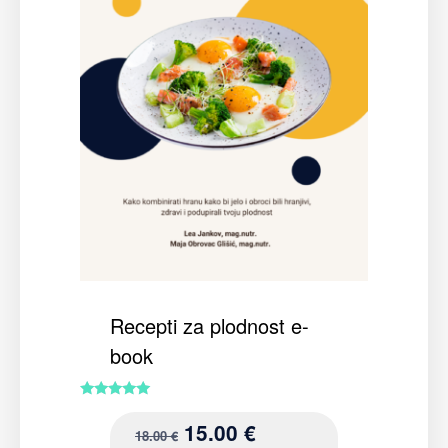
Recepti za plodnost e-
book
Ocijenjeno
5.00
15.00
€
18.00
€
od 5