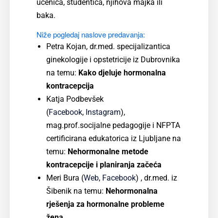
učenica, studentica, njihova majka ili
baka.
Niže pogledaj naslove predavanja:
Petra Kojan, dr.med. specijalizantica
ginekologije i opstetricije iz Dubrovnika
na temu:
Kako djeluje hormonalna
kontracepcija
Katja Podbevšek
(
Facebook
,
Instagram
),
mag.prof.socijalne pedagogije i NFPTA
certificirana edukatorica iz Ljubljane na
temu:
Nehormonalne metode
kontracepcije i planiranja začeća
Meri Bura (
Web
,
Facebook
) , dr.med. iz
Šibenik na temu:
Nehormonalna
rješenja za hormonalne probleme
žena