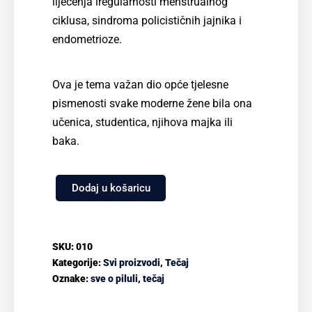
liječenja iregularnosti menstrualnog
ciklusa, sindroma policističnih jajnika i
endometrioze.
Ova je tema važan dio opće tjelesne
pismenosti svake moderne žene bila ona
učenica, studentica, njihova majka ili
baka.
Dodaj u košaricu
SKU:
010
Kategorije:
Svi proizvodi
,
Tečaj
Oznake:
sve o piluli
,
tečaj