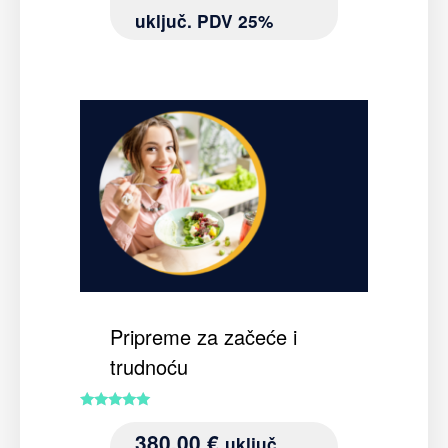
uključ. PDV 25%
Pripreme za začeće i
trudnoću
Ocijenjeno
5.00
380.00
€
uključ.
od 5