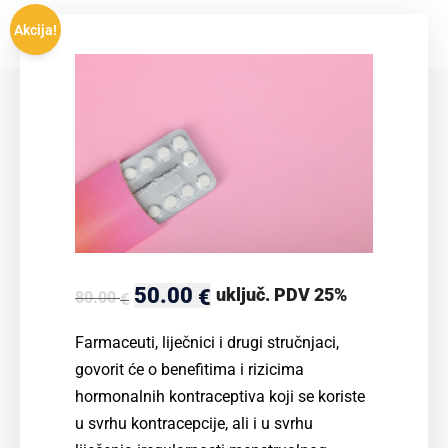
Akcija!
Izvorna
50.00
Trenutna
uključ. PDV 25%
€
80.00
€
cijena
cijena
Farmaceuti, liječnici i drugi stručnjaci,
bila
je:
govorit će o benefitima i rizicima
hormonalnih kontraceptiva koji se koriste
je:
50.00 €.
u svrhu kontracepcije, ali i u svrhu
80.00 €.