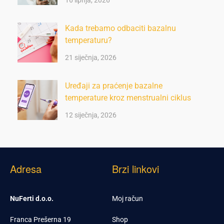
16 lipnja, 2026
Kada trebamo odbaciti bazalnu
temperaturu?
21 siječnja, 2026
Uređaji za praćenje bazalne
temperature kroz menstrualni ciklus
12 siječnja, 2026
Adresa
Brzi linkovi
NuFerti d.o.o.
Moj račun
Franca Prešerna 19
Shop