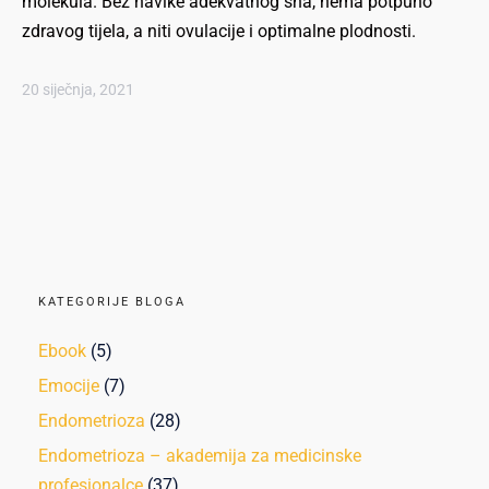
molekula. Bez navike adekvatnog sna, nema potpuno
zdravog tijela, a niti ovulacije i optimalne plodnosti.
20 siječnja, 2021
KATEGORIJE BLOGA
Ebook
(5)
Emocije
(7)
Endometrioza
(28)
Endometrioza – akademija za medicinske
profesionalce
(37)