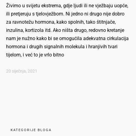
Živimo u svijetu ekstrema, gdje ljudi ili ne vježbaju uopće,
ili pretjeruju s tjelovježbom. Ni jedno ni drugo nije dobro
za ravnotežu hormona, kako spolnih, tako štitnjače,
inzulina, kortizola itd. Ako ništa drugo, redovno kretanje
nam je nužno kako bi se omogućila adekvatna cirkulacija
hormona i drugih signalnih molekula i hranjivih tvari
tijelom, i već to je vrlo bitno
20 siječnja, 2021
KATEGORIJE BLOGA