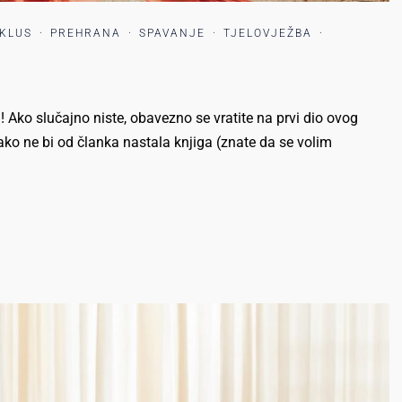
IKLUS
·
PREHRANA
·
SPAVANJE
·
TJELOVJEŽBA
·
! Ako slučajno niste, obavezno se vratite na prvi dio ovog
 Kako ne bi od članka nastala knjiga (znate da se volim