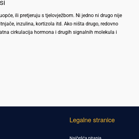
si
uopće, ili pretjeruju s tjelovježbom. Ni jedno ni drugo nije
njače, inzulina, kortizola itd. Ako ništa drugo, redovno
tna cirkulacija hormona i drugih signalnih molekula i
Legalne stranice
Najčešća pitanja