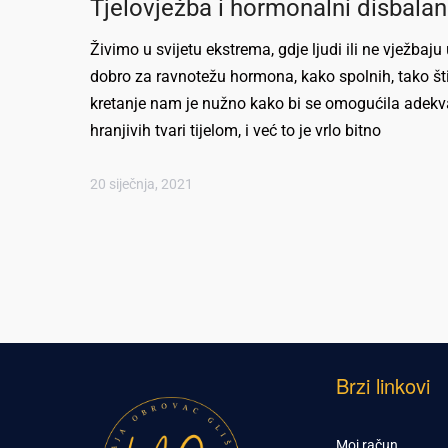
Tjelovježba i hormonalni disbalan
Živimo u svijetu ekstrema, gdje ljudi ili ne vježbaju 
dobro za ravnotežu hormona, kako spolnih, tako štit
kretanje nam je nužno kako bi se omogućila adekva
hranjivih tvari tijelom, i već to je vrlo bitno
20 siječnja, 2021
Brzi linkovi
Moj račun