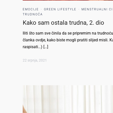
EMOCIJE
·
GREEN LIFESTYLE
·
MENSTRUALNI C
TRUDNOĆA
Kako sam ostala trudna, 2. dio
Iliti što sam sve činila da se pripremim na trudnoću
članka ovdje, kako biste mogli pratiti slijed misli.
raspisati…) […]
22 srpnja, 2021