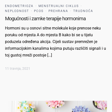
ENDOMETRIOZA
·
MENSTRUALNI CIKLUS
·
NEPLODNOST
·
PCOS
·
PREHRANA
·
TRUDNOĆA
Mogućnosti i zamke terapije hormonima
Hormoni su u osnovi sitne molekule koje prenose neku
poruku od mjesta A do mjesta B kako bi se u tijelu
poduzela određena akcija. Cijeli sustav premrežen je
informacijskim kanalima kojima putuju različiti signali i u
toj gustoj mreži postoje […]
11 travnja, 2021