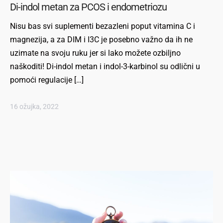
Di-indol metan za PCOS i endometriozu
Nisu bas svi suplementi bezazleni poput vitamina C i
magnezija, a za DIM i I3C je posebno važno da ih ne
uzimate na svoju ruku jer si lako možete ozbiljno
naškoditi! Di-indol metan i indol-3-karbinol su odlični u
pomoći regulacije […]
16 ožujka, 2022