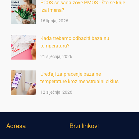
PCOS se sada zove PMOS - što se krije
iza imena?
16 lipnja, 2026
Kada trebamo odbaciti bazalnu
temperaturu?
21 siječnja, 2026
Uređaji za praćenje bazalne
temperature kroz menstrualni ciklus
12 siječnja, 2026
Adresa
Brzi linkovi