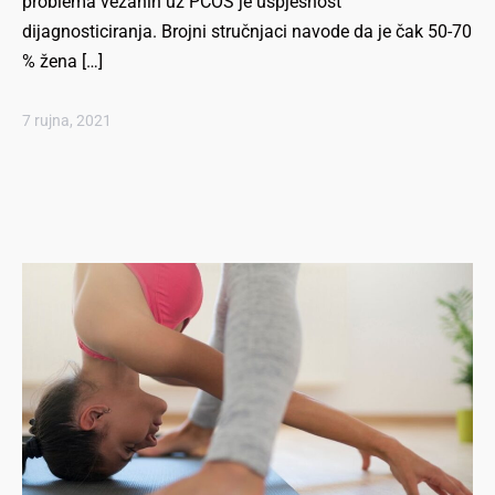
problema vezanih uz PCOS je uspješnost
dijagnosticiranja. Brojni stručnjaci navode da je čak 50-70
% žena […]
7 rujna, 2021