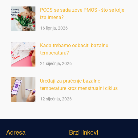
PCOS se sada zove PMOS - što se krije
iza imena?
16 lipnja, 2026
Kada trebamo odbaciti bazalnu
temperaturu?
21 siječnja, 2026
Uređaji za praćenje bazalne
temperature kroz menstrualni ciklus
12 siječnja, 2026
Adresa
Brzi linkovi