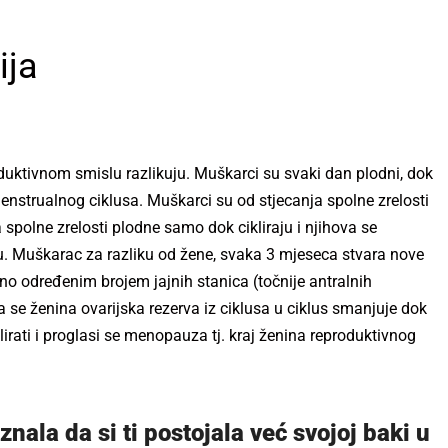
ija
duktivnom smislu razlikuju. Muškarci su svaki dan plodni, dok
strualnog ciklusa. Muškarci su od stjecanja spolne zrelosti
 spolne zrelosti plodne samo dok cikliraju i njihova se
 Muškarac za razliku od žene, svaka 3 mjeseca stvara nove
no određenim brojem jajnih stanica (točnije antralnih
da se ženina ovarijska rezerva iz ciklusa u ciklus smanjuje dok
klirati i proglasi se menopauza tj. kraj ženina reproduktivnog
 znala da si ti postojala već svojoj baki u