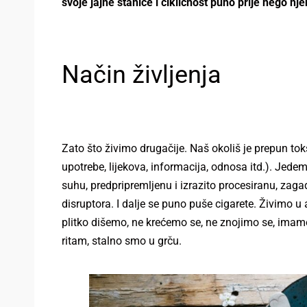
svoje jajne stanice i cikličnost puno prije nego nj
Način življenja
Zato što živimo drugačije. Naš okoliš je prepun tok
upotrebe, lijekova, informacija, odnosa itd.). Jed
suhu, predpripremljenu i izrazito procesiranu, za
disruptora. I dalje se puno puše cigarete. Živimo u 
plitko dišemo, ne krećemo se, ne znojimo se, imamo
ritam, stalno smo u grču.