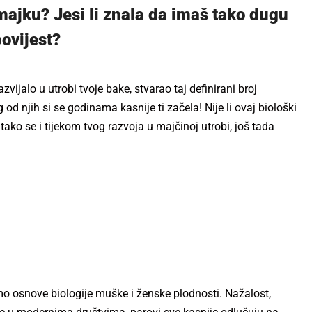
majku? Jesi li znala da imaš tako dugu
ovijest?
zvijalo u utrobi tvoje bake, stvarao taj definirani broj
g od njih si se godinama kasnije ti začela! Nije li ovaj biološki
ko se i tijekom tvog razvoja u majčinoj utrobi, još tada
 osnove biologije muške i ženske plodnosti. Nažalost,