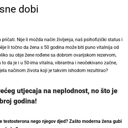
osne dobi
ričati. Nije li možda način življenja, naš psihofizički status i
ije li točno da žena s 50 godina može biti puno vitalnija od
 ukoliko su obje žene rođene sa dobrom ovarijskom rezervom,
to da je i u 50-ima vitalna, vibrantna i neočekivano začne,
ela načinom života koji je takvim ishodom rezultirao?
većeg utjecaja na neplodnost, no što je
broj godina!
e testosterona nego njegov djed? Zašto moderna žena gubi