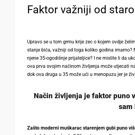
Faktor važniji od star
Upravo se u tom grmu krije zec o kojem ovdje želim p
stanje bića, važniji od toga koliko godina imamo? N
njene 35-ogodišnje prijateljice? I ne mislite li da
ova prva svojim načinom življenja može utjecati na 
dok ova druga u 35 može ući u menopuzu jer je živj
Način življenja je faktor puno 
sam 
Zašto moderni muškarac starenjem gubi puno viš