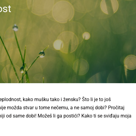
ost
neplodnost, kako mušku tako i žensku? Što li je to još
 nije možda stvar u tome nečemu, a ne samoj dobi? Pročitaj
žniji od same dobi! Možeš li ga postići? Kako ti se sviđaju moja