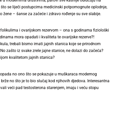
 u modernima društvima, parovi sve kasnije odlučuju na
 što se liječi postupcima medicinski potpomognute oplodnje,
ovo žene – šanse za začeće i zdravo rođenje su sve slabije.
folikulima i ovarijskom rezervom – ona s godinama fiziološki
dinama mora opadati i kvaliteta te ovarijske rezerve?!
ula, trebali bismo imati jajnih stanica koje se prirodnom
 No zašto iz svake zrele jajne stanice, ne dolazi do začeća?
jom kvalitetom jajnih stanica?
 opada no ono što se pokazuje u muškaraca modernog
rže no što je to bio slučaj kod njihovih djedova. Interesantna
avali veći pad testosterona starenjem, imaju i veću stopu