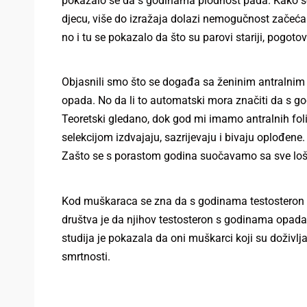
pokazalo se da s godinama plodnost pada. Kako se
djecu, više do izražaja dolazi nemogučnost začeća
no i tu se pokazalo da što su parovi stariji, pogot
Objasnili smo što se događa sa ženinim antralnim 
opada. No da li to automatski mora značiti da s go
Teoretski gledano, dok god mi imamo antralnih folik
selekcijom izdvajaju, sazrijevaju i bivaju oplođene.
Zašto se s porastom godina suočavamo sa sve loši
Kod muškaraca se zna da s godinama testosteron
društva je da njihov testosteron s godinama opada b
studija je pokazala da oni muškarci koji su doživlj
smrtnosti.