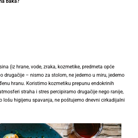
ena baka?
sina (iz hrane, vode, zraka, kozmetike, predmeta opće
emo drugačije – nismo za stolom, ne jedemo u miru, jedemo
gađenu hranu. Koristimo kozmetiku prepunu endokrinih
atmosferi straha i stres percipiramo drugačije nego ranije,
 lošu higijenu spavanja, ne poštujemo dnevni cirkadijalni