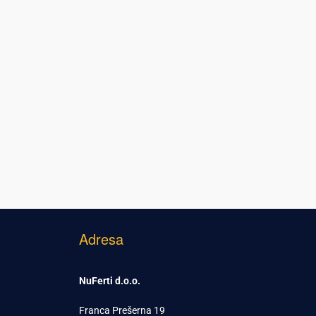
Adresa
NuFerti d.o.o.
Franca Prešerna 19