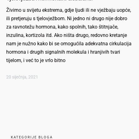
Živimo u svijetu ekstrema, gdje ljudi ili ne vježbaju uopće,
ili pretjeruju s tjelovježbom. Ni jedno ni drugo nije dobro
za ravnotežu hormona, kako spolnih, tako štitnjače,
inzulina, kortizola itd. Ako ništa drugo, redovno kretanje
nam je nužno kako bi se omogućila adekvatna cirkulacija
hormona i drugih signalnih molekula i hranjivih tvari
tijelom, i već to je vrlo bitno
20 siječnja, 2021
KATEGORIJE BLOGA