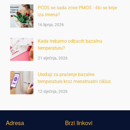
PCOS se sada zove PMOS - što se krije
iza imena?
16 lipnja, 2026
Kada trebamo odbaciti bazalnu
temperaturu?
21 siječnja, 2026
Uređaji za praćenje bazalne
temperature kroz menstrualni ciklus
12 siječnja, 2026
Adresa
Brzi linkovi