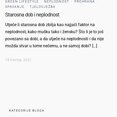
GREEN LIFESTYLE
·
NEPLODNOST
·
PREHRANA
·
SPAVANJE
·
TJELOVJEŽBA
Starosna dob i neplodnost
Utječe li starosna dob zbilja kao najjači faktor na
neplodnost, kako mušku tako i žensku? Što li je to još
povezano sa dobi, a da utječe na neplodnosti i da nije
možda stvar u tome nečemu, a ne samoj dobi? […]
18 travnja, 2021
KATEGORIJE BLOGA