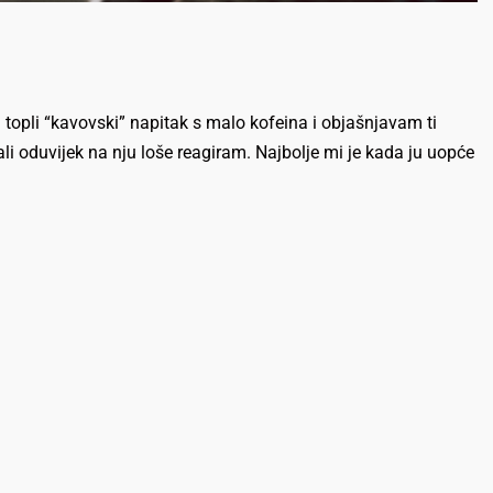
i topli “kavovski” napitak s malo kofeina i objašnjavam ti
i oduvijek na nju loše reagiram. Najbolje mi je kada ju uopće