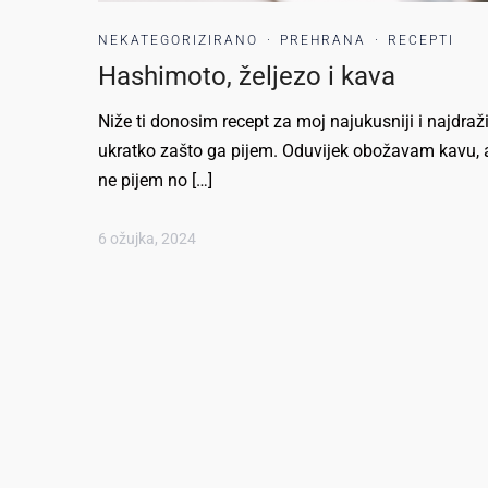
NEKATEGORIZIRANO
·
PREHRANA
·
RECEPTI
Hashimoto, željezo i kava
Niže ti donosim recept za moj najukusniji i najdraž
ukratko zašto ga pijem. Oduvijek obožavam kavu, al
ne pijem no […]
6 ožujka, 2024