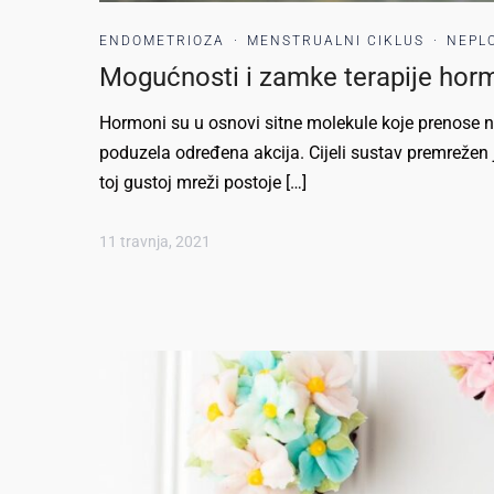
ENDOMETRIOZA
·
MENSTRUALNI CIKLUS
·
NEPL
Mogućnosti i zamke terapije ho
Hormoni su u osnovi sitne molekule koje prenose n
poduzela određena akcija. Cijeli sustav premrežen j
toj gustoj mreži postoje […]
11 travnja, 2021