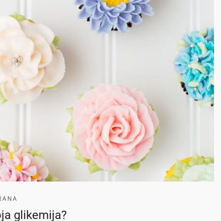
RANA
ja glikemija?