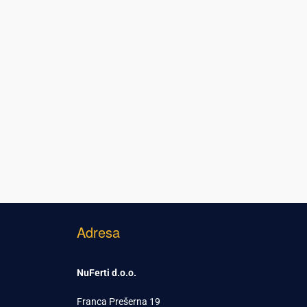
Adresa
NuFerti d.o.o.
Franca Prešerna 19