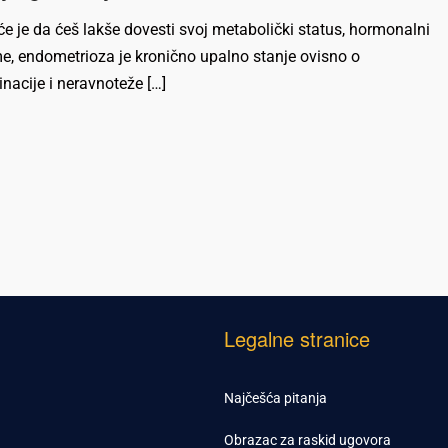
e je da ćeš lakše dovesti svoj metabolički status, hormonalni
e, endometrioza je kronično upalno stanje ovisno o
nacije i neravnoteže […]
Legalne stranice
Najčešća pitanja
Obrazac za raskid ugovora