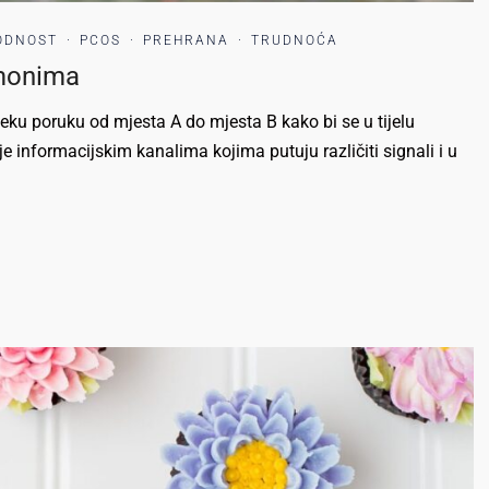
ODNOST
·
PCOS
·
PREHRANA
·
TRUDNOĆA
rmonima
eku poruku od mjesta A do mjesta B kako bi se u tijelu
e informacijskim kanalima kojima putuju različiti signali i u