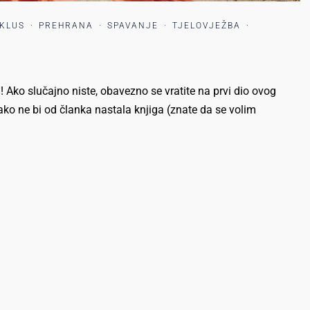
IKLUS
·
PREHRANA
·
SPAVANJE
·
TJELOVJEŽBA
·
! Ako slučajno niste, obavezno se vratite na prvi dio ovog
 Kako ne bi od članka nastala knjiga (znate da se volim