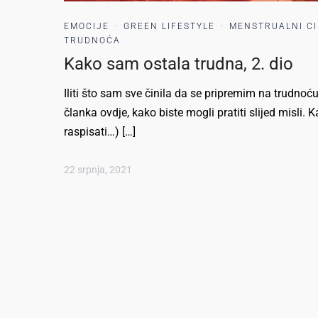
EMOCIJE
·
GREEN LIFESTYLE
·
MENSTRUALNI C
TRUDNOĆA
Kako sam ostala trudna, 2. dio
Iliti što sam sve činila da se pripremim na trudnoću
članka ovdje, kako biste mogli pratiti slijed misli.
raspisati…) […]
22 srpnja, 2021