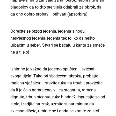
napravite malu
zahvalu za taj obrok, napravite mali
blagoslov da to đto ste tijelu odabrali za obrok, da
ga ono dobro probavi i prihvati (apsorbira).
Odrecite se brzog jedenja, jedenja s nogu,
nesvjesnog jedenja, jedenja tek toliko da nešto
„ubacim u sebe“. Stvari se bacaju u kantu za smeće,
ne u tijelo!
Iznimno je važno da jedemo opušteni i svjesni
svoga tijela! Tako pri sljedecem obroku, probajte
malenu vježbicu – stavite ruku na trbuh i provjerite
da li je čelo namrsteno, vilica stegnuta, ramena
dignuta, trbuh stegnut, ruke hladne?! Ispricajte se od
stola, izadjite na zrak, uzmite si par minuta da
svjesno dišete, umirite se i onda se vratite za stol.