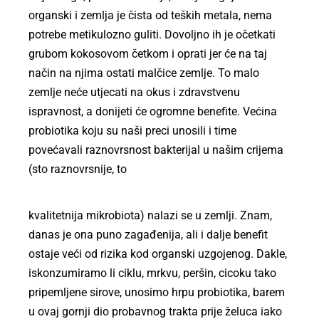
organski i zemlja je čista od teških metala, nema
potrebe metikulozno guliti. Dovoljno ih je očetkati
grubom kokosovom četkom i oprati jer će na taj
način na njima ostati malčice zemlje. To malo
zemlje neće utjecati na okus i zdravstvenu
ispravnost, a donijeti će ogromne benefite. Većina
probiotika koju su naši preci unosili i time
povećavali raznovrsnost bakterijal u našim crijema
(sto raznovrsnije, to
kvalitetnija mikrobiota) nalazi se u zemlji. Znam,
danas je ona puno zagađenija, ali i dalje benefit
ostaje veći od rizika kod organski uzgojenog. Dakle,
iskonzumiramo li ciklu, mrkvu, peršin, cicoku tako
pripemljene sirove, unosimo hrpu probiotika, barem
u ovaj gornji dio probavnog trakta prije želuca iako