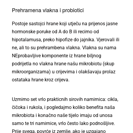
Prehramena vlakna i probiotici
Postoje sastojci hrane koji utječu na prijenos jasne
hormonske poruke od A do B ili recimo od
hipotalamusa, preko hipofize do jajnika. Vjerovali ili
ne, ali to su prehrambena vlakna. Vlakna su nama
NEprobavljive komponente iz hrane biljnog
podrijetla no vlakna hrane našu mikrobiotu (skup
mikroorganizama) u crijevima i olakšavaju prolaz
ostataka hrane kroz crijeva.
Uzmimo set vrlo prakticnih sirovih namirnica: cikla,
čičoka i rukola, i pogledajmo koliko benefita naša
mikrobiota i konačno naše tijelo imaju od unosa
samo te tri namirnice, vrlo često lako podnošljive.
Prije svega, povrće iz zemlje, ako je uzgajano