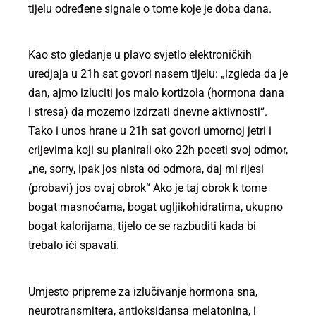
tijelu određene signale o tome koje je doba dana.
Kao sto gledanje u plavo svjetlo elektroničkih
uredjaja u 21h sat govori nasem tijelu: „izgleda da je
dan, ajmo izluciti jos malo kortizola (hormona dana
i stresa) da mozemo izdrzati dnevne aktivnosti“.
Tako i unos hrane u 21h sat govori umornoj jetri i
crijevima koji su planirali oko 22h poceti svoj odmor,
„ne, sorry, ipak jos nista od odmora, daj mi rijesi
(probavi) jos ovaj obrok“ Ako je taj obrok k tome
bogat masnoćama, bogat ugljikohidratima, ukupno
bogat kalorijama, tijelo ce se razbuditi kada bi
trebalo ići spavati.
Umjesto pripreme za izlučivanje hormona sna,
neurotransmitera, antioksidansa melatonina, i