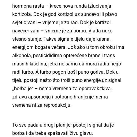
hormona rasta – krece nova runda izlucivanja
kortizola. Dok je god kortizol uz suncevo ili plavo
svjetlo vani – vrijeme je za rad. Dok je kortizol
navecer vani – vrijeme je za borbu. Vlada neko
stesno stanje. Takve signale tijelu daje kasna,
energijom bogata večera. Još ako u tom obroku ima
alkohola, pesticididima opterećene hrane i trans
masnih kiselina, jetra ne samo da mora raditi nego
radi turbo. A turbo pogon troši puno goriva. Dok u
tijelu postoji nešto što troši puno energije uz signal
„borba je“ – nema vremena za oporavak tkiva,
zdravu apsorpciju i potpuno hranjenje, nema
vremena ni za reprodukciju.
To sve pada u drugi plan jer postoji signal da je
borba i da treba spašavati živu glavu.