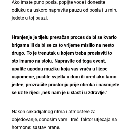
Ako imate puno posla, popijte vode i donesite
odluku da uskoro napravite pauzu od posla i u miru
jedete u toj pauzi.
Hranjenje je tijelu prevažan proces da bi se kvario
brigama ili da bi se za to vrijeme mislilo na nesto
drugo. To je trenutak u kojem treba proslaviti to
sto imamo na stolu. Napravite od toga event,
upalite ugodnu muziku koja vas vraća u lijepe
uspomene, pustite svjetla u dom ili ured ako tamo
jedee, prozračite prostoriju prije obroka i nasmijete
se uz te rijeci „nek nam je u slast i u zdravlje.“
Nakon cirkadijalnog ritma i atmosfere za
objedovanje, donosim vam i treći faktor utjecaja na
hormone: sastav hrane.