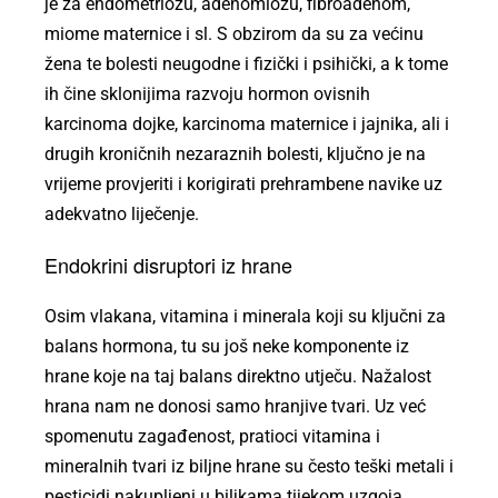
je za endometriozu, adenomiozu, fibroadenom,
miome maternice i sl. S obzirom da su za većinu
žena te bolesti neugodne i fizički i psihički, a k tome
ih čine sklonijima razvoju hormon ovisnih
karcinoma dojke, karcinoma maternice i jajnika, ali i
drugih kroničnih nezaraznih bolesti, ključno je na
vrijeme provjeriti i korigirati prehrambene navike uz
adekvatno liječenje.
Endokrini disruptori iz hrane
Osim vlakana, vitamina i minerala koji su ključni za
balans hormona, tu su još neke komponente iz
hrane koje na taj balans direktno utječu. Nažalost
hrana nam ne donosi samo hranjive tvari. Uz već
spomenutu zagađenost, pratioci vitamina i
mineralnih tvari iz biljne hrane su često teški metali i
pesticidi nakupljeni u biljkama tijekom uzgoja.