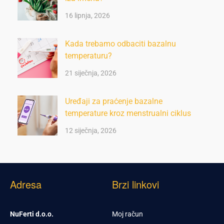
16 lipnja, 2026
Kada trebamo odbaciti bazalnu
temperaturu?
21 siječnja, 2026
Uređaji za praćenje bazalne
temperature kroz menstrualni ciklus
12 siječnja, 2026
Adresa
Brzi linkovi
NuFerti d.o.o.
Moj račun