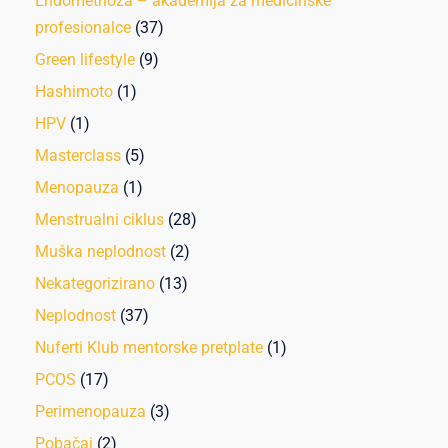
Endometrioza – akademija za medicinske
profesionalce
(37)
Green lifestyle
(9)
Hashimoto
(1)
HPV
(1)
Masterclass
(5)
Menopauza
(1)
Menstrualni ciklus
(28)
Muška neplodnost
(2)
Nekategorizirano
(13)
Neplodnost
(37)
Nuferti Klub mentorske pretplate
(1)
PCOS
(17)
Perimenopauza
(3)
Pobačaj
(2)