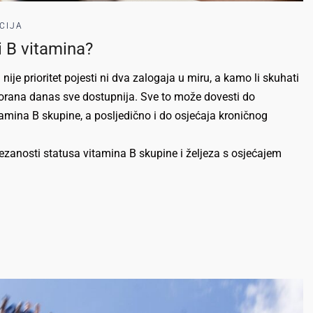
CIJA
i B vitamina?
ije prioritet pojesti ni dva zalogaja u miru, a kamo li skuhati
storana danas sve dostupnija. Sve to može dovesti do
 vitamina B skupine, a posljedično i do osjećaja kroničnog
zanosti statusa vitamina B skupine i željeza s osjećajem