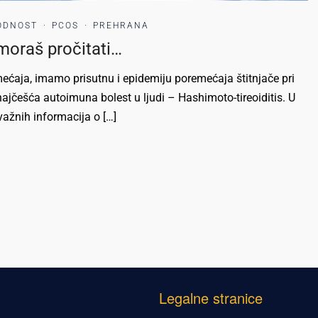
ODNOST
·
PCOS
·
PREHRANA
moraš pročitati…
mećaja, imamo prisutnu i epidemiju poremećaja štitnjače pri
najčešća autoimuna bolest u ljudi – Hashimoto-tireoiditis. U
važnih informacija o […]
Legalne stranice