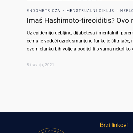
ENDOMETRIOZA
·
MENSTRUALNI CIKLUS
·
NEPL
Imaš Hashimoto-tireoiditis? Ovo 
Uz epidemiju debljine, dijabetesa i mentalnih pore
čemu je vodeći uzrok smanjene funkcije štitnjače, 
ovom članku bih voljela podijeliti s vama nekoliko 
8 travnja, 2021
Brzi linkovi