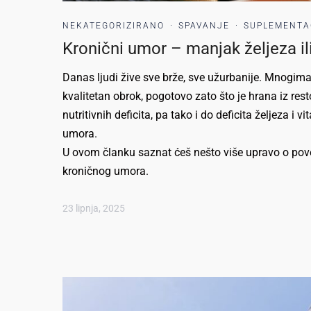
NEKATEGORIZIRANO
·
SPAVANJE
·
SUPLEMENTA
Kronični umor – manjak željeza il
Danas ljudi žive sve brže, sve užurbanije. Mnogima n
kvalitetan obrok, pogotovo zato što je hrana iz re
nutritivnih deficita, pa tako i do deficita željeza i
umora.
U ovom članku saznat ćeš nešto više upravo o pove
kroničnog umora.
23 lipnja, 2025