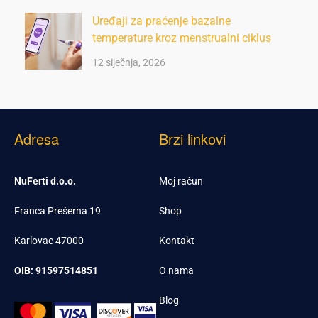
Uređaji za praćenje bazalne
temperature kroz menstrualni ciklus
12 siječnja, 2026
Adresa
Brzi linkovi
NuFerti d.o.o.
Moj račun
Franca Prešerna 19
Shop
Karlovac 47000
Kontakt
OIB: 91597514851
O nama
Blog