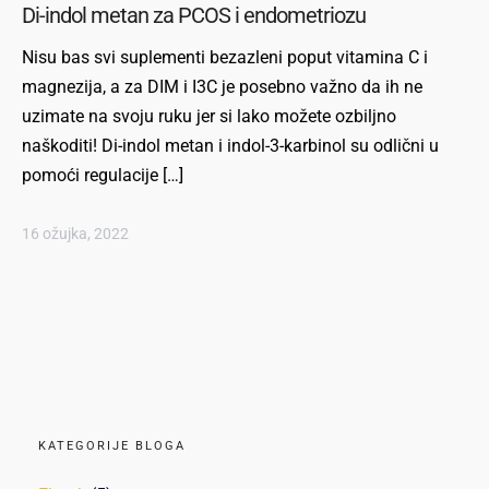
Di-indol metan za PCOS i endometriozu
Nisu bas svi suplementi bezazleni poput vitamina C i
magnezija, a za DIM i I3C je posebno važno da ih ne
uzimate na svoju ruku jer si lako možete ozbiljno
naškoditi! Di-indol metan i indol-3-karbinol su odlični u
pomoći regulacije […]
16 ožujka, 2022
KATEGORIJE BLOGA