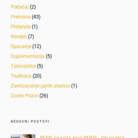
Pobačaj
(2)
Prehrana
(43)
Pretplata
(1)
Recepti
(7)
Spavanje
(12)
Suplementacija
(5)
Tjelovježba
(5)
Trudnoća
(20)
Zamrzavanje jajnih stanica
(1)
Zoom Pozivi
(26)
NEDAVNI POSTOVI
PCOS se sada zove PMOS - što se krije