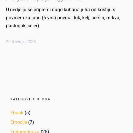
U nedjelju se pripremi dugo kuhana juha od kostiju s
povrćem za juhu (6 vrsti povrća: luk, kelj, peršin, mrkva,
pastrnjak, celer).
20 travnja, 2023
KATEGORIJE BLOGA
Ebook
(5)
Emocije
(7)
Endometrioza
(28)