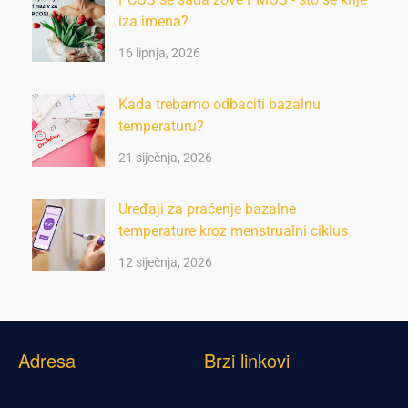
iza imena?
16 lipnja, 2026
Kada trebamo odbaciti bazalnu
temperaturu?
21 siječnja, 2026
Uređaji za praćenje bazalne
temperature kroz menstrualni ciklus
12 siječnja, 2026
Adresa
Brzi linkovi