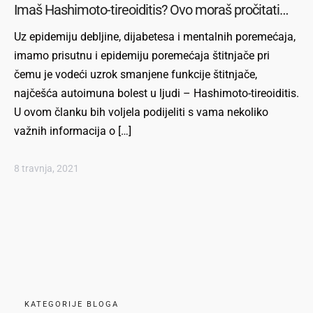
Imaš Hashimoto-tireoiditis? Ovo moraš pročitati…
Uz epidemiju debljine, dijabetesa i mentalnih poremećaja,
imamo prisutnu i epidemiju poremećaja štitnjače pri
čemu je vodeći uzrok smanjene funkcije štitnjače,
najčešća autoimuna bolest u ljudi – Hashimoto-tireoiditis.
U ovom članku bih voljela podijeliti s vama nekoliko
važnih informacija o […]
8 travnja, 2021
KATEGORIJE BLOGA