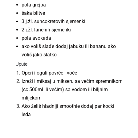
pola grejpa
šaka blitve
3 j.žl. suncokretovih sjemenki
2 j.žl. lanenih sjemenki
pola avokada
ako voliš slađe dodaj jabuku ili bananu ako
voliš jako slatko
Upute
Operi i oguli povrće i voće
Izreži i miksaj u mikseru sa većim spremnikom
(cc 500ml ili većim) sa vodom ili biljnim
mlijekom
Ako želiš hladniji smoothie dodaj par kocki
leda