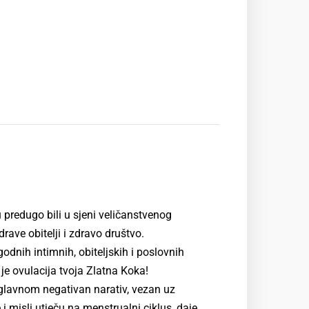
u predugo bili u sjeni veličanstvenog
rave obitelji i zdravo društvo.
godnih intimnih, obiteljskih i poslovnih
je ovulacija tvoja Zlatna Koka!
uglavnom negativan narativ, vezan uz
 i misli utječu na menstrualni ciklus, daje