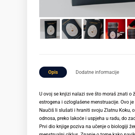
Opis
Dodatne informacije
U ovoj se knjizi nalazi sve što moraš znati o 
estrogena i ozloglašene menstruacije. Ovo je r
Naučiš li slušati i hraniti svoju Zlatnu Koku, 
odnosa, preko lakoće i uspjeha u radu, do zad
Prvi dio knjige poziva na učenje o biologiji
menstrualni ciklus. Znanje o tome kako navike 