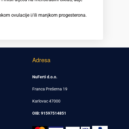
nkom ovulacije i/ili manjkom progesterona.
Adresa
NuFerti d.o.o.
Franca Prešerna 19
Karlovac 47000
OIB: 91597514851