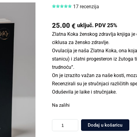
17
recenzija
Korisničke
17
ocjene:
5.00
od ukupno
5 (
25.00
uključ. PDV 25%
€
korisnika)
Zlatna Koka ženskog zdravlja
knjiga je
ciklusa za žensko zdravlje.
Ovulacija je naša Zlatna Koka, ona koja
stanicu) i zlatni progesteron iz žutoga 
trudnoću“.
On je izrazito važan za naše kosti, moza
Recenzirali su je stručnjaci različitih spe
Oduševila je laike i stručnjake.
Na zalihi
Dodaj u košaricu