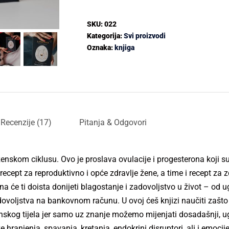
SKU:
022
Kategorija:
Svi proizvodi
Oznaka:
knjiga
Recenzije (17)
Pitanja & Odgovori
ženskom ciklusu. Ovo je proslava ovulacije i progesterona koji s
ecept za reproduktivno i opće zdravlje žene, a time i recept za zd
ona će ti doista donijeti blagostanje i zadovoljstvo u život – od u
ovoljstva na bankovnom računu. U ovoj ćeš knjizi naučiti zašto 
 ženskog tijela jer samo uz znanje možemo mijenjati dosadašnji, 
hranjenja, spavanja, kretanja, endokrini disruptori, ali i emocije