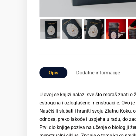
Opis
Dodatne informacije
U ovoj se knjizi nalazi sve što moraš znati o 
estrogena i ozloglašene menstruacije. Ovo je r
Naučiš li slušati i hraniti svoju Zlatnu Koku, 
odnosa, preko lakoće i uspjeha u radu, do zad
Prvi dio knjige poziva na učenje o biologiji
menstrualni ciklus. Znanje o tome kako navike 