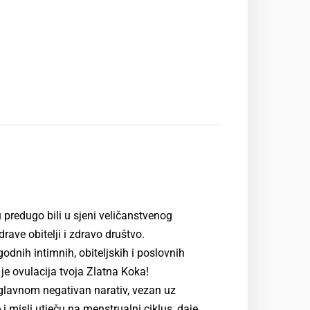
u predugo bili u sjeni veličanstvenog
rave obitelji i zdravo društvo.
godnih intimnih, obiteljskih i poslovnih
je ovulacija tvoja Zlatna Koka!
uglavnom negativan narativ, vezan uz
 i misli utječu na menstrualni ciklus, daje