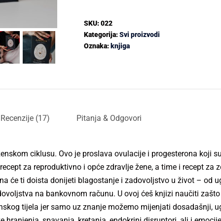
SKU:
022
Kategorija:
Svi proizvodi
Oznaka:
knjiga
Recenzije (17)
Pitanja & Odgovori
ženskom ciklusu. Ovo je proslava ovulacije i progesterona koji s
ecept za reproduktivno i opće zdravlje žene, a time i recept za zd
ona će ti doista donijeti blagostanje i zadovoljstvo u život – od u
ovoljstva na bankovnom računu. U ovoj ćeš knjizi naučiti zašto 
 ženskog tijela jer samo uz znanje možemo mijenjati dosadašnji, 
hranjenja, spavanja, kretanja, endokrini disruptori, ali i emocije