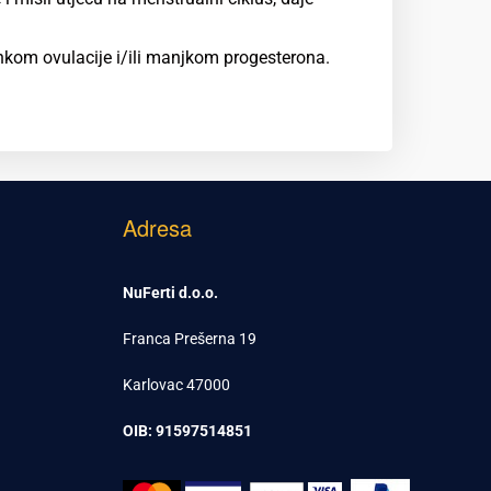
nkom ovulacije i/ili manjkom progesterona.
Adresa
NuFerti d.o.o.
Franca Prešerna 19
Karlovac 47000
OIB: 91597514851