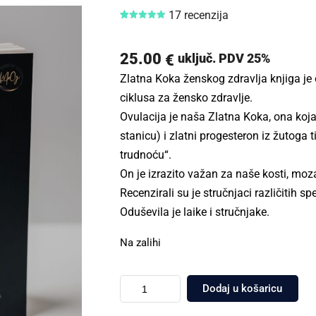
17
recenzija
Korisničke
17
ocjene:
5.00
od ukupno
5 (
25.00
uključ. PDV 25%
€
korisnika)
Zlatna Koka ženskog zdravlja
knjiga je
ciklusa za žensko zdravlje.
Ovulacija je naša Zlatna Koka, ona koja
stanicu) i zlatni progesteron iz žutoga 
trudnoću“.
On je izrazito važan za naše kosti, moza
Recenzirali su je stručnjaci različitih spe
Oduševila je laike i stručnjake.
Na zalihi
Dodaj u košaricu